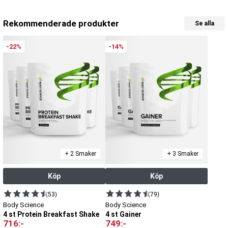
Rekommenderade produkter
Se alla
-22%
-14%
+ 2 Smaker
+ 3 Smaker
Köp
Köp
(53)
(79)
Body Science
Body Science
4 st Protein Breakfast Shake
4 st Gainer
716
:-
749
:-