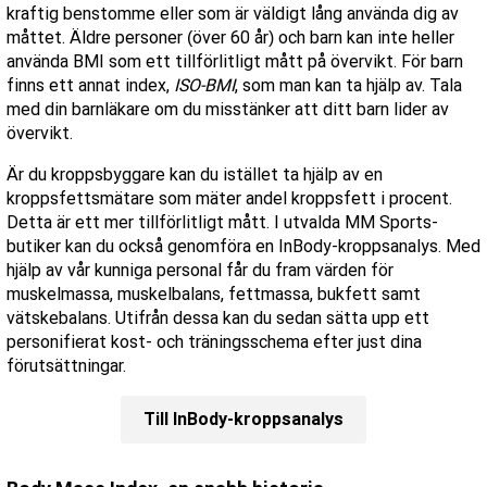
kraftig benstomme eller som är väldigt lång använda dig av
måttet. Äldre personer (över 60 år) och barn kan inte heller
använda BMI som ett tillförlitligt mått på övervikt. För barn
finns ett annat index,
ISO-BMI
, som man kan ta hjälp av. Tala
med din barnläkare om du misstänker att ditt barn lider av
övervikt.
Är du kroppsbyggare kan du istället ta hjälp av en
kroppsfettsmätare som mäter andel kroppsfett i procent.
Detta är ett mer tillförlitligt mått. I utvalda MM Sports-
butiker kan du också genomföra en InBody-kroppsanalys. Med
hjälp av vår kunniga personal får du fram värden för
muskelmassa, muskelbalans, fettmassa, bukfett samt
vätskebalans. Utifrån dessa kan du sedan sätta upp ett
personifierat kost- och träningsschema efter just dina
förutsättningar.
Till InBody-kroppsanalys