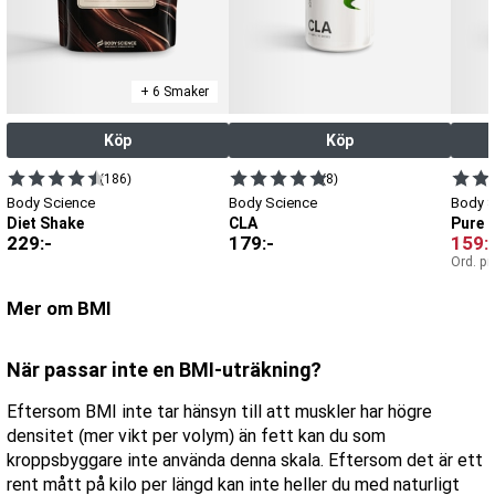
+ 6 Smaker
Köp
Köp
(186)
(8)
Body Science
Body Science
Body 
Diet Shake
CLA
Pure 
229
:-
179
:-
159
:
Ord. pr
Mer om BMI
När passar inte en BMI-uträkning?
Eftersom BMI inte tar hänsyn till att muskler har högre
densitet (mer vikt per volym) än fett kan du som
kroppsbyggare inte använda denna skala. Eftersom det är ett
rent mått på kilo per längd kan inte heller du med naturligt