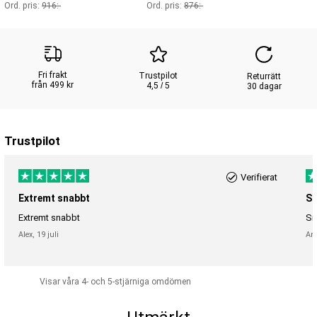
Ord. pris:
916
:-
Ord. pris:
876
:-
Fri frakt
Trustpilot
Returrätt
från 499 kr
4,5 / 5
30 dagar
Trustpilot
Verifierat
Extremt snabbt
Sn
Extremt snabbt
Sn
Alex,
19 juli
An
Visar våra 4- och 5-stjärniga omdömen