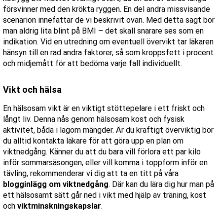
försvinner med den krökta ryggen. En del andra missvisande
scenarion innefattar de vi beskrivit ovan. Med detta sagt bör
man aldrig lita blint på BMI – det skall snarare ses som en
indikation. Vid en utredning om eventuell övervikt tar läkaren
hänsyn till en rad andra faktorer, så som kroppsfett i procent
och midjemått för att bedöma varje fall individuellt.
Vikt och hälsa
En hälsosam vikt är en viktigt stöttepelare i ett friskt och
långt liv. Denna nås genom hälsosam kost och fysisk
aktivitet, båda i lagom mängder. Är du kraftigt överviktig bör
du alltid kontakta läkare för att göra upp en plan om
viktnedgång. Känner du att du bara vill förlora ett par kilo
inför sommarsäsongen, eller vill komma i toppform inför en
tävling, rekommenderar vi dig att ta en titt på våra
blogginlägg om viktnedgång
. Där kan du lära dig hur man på
ett hälsosamt sätt går ned i vikt med hjälp av träning, kost
och
viktminskningskapslar
.