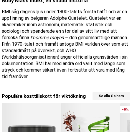
Body Mass Index, en snabb historia
BMI såg dagens ljus under 1800-talets första hälft och är en
uppfinning av belgaren Adolphe Quetelet. Quetelet var en
akademiker inom astronomi, matematik, statistik och
sociologi och spenderade en stor del av sitt liv med att
försöka finna
l’homme moyen
– den genomsnittlige mannen.
Från 1970-talet och framåt antogs BMI världen över som ett
standardmått på övervikt, och WHO
(Världshälsoorganisationen) anger officiella gränsvärden i sin
dokumentation. BMI har med andra ord varit med länge som
utryck och kommer säkert även fortsätta att vara med lång
tid framöver.
Populära kosttillskott för viktökning
Se alla Gainers
-9%