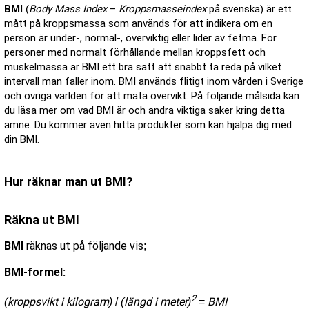
BMI
(
Body Mass Index
–
Kroppsmasseindex
på svenska) är ett
mått på kroppsmassa som används för att indikera om en
person är under-, normal-, överviktig eller lider av fetma. För
personer med normalt förhållande mellan kroppsfett och
muskelmassa är BMI ett bra sätt att snabbt ta reda på vilket
intervall man faller inom. BMI används flitigt inom vården i Sverige
och övriga världen för att mäta övervikt. På följande målsida kan
du läsa mer om vad BMI är och andra viktiga saker kring detta
ämne. Du kommer även hitta produkter som kan hjälpa dig med
din BMI.
Hur räknar man ut BMI?
Räkna ut BMI
BMI
räknas ut på följande vis;
BMI-formel:
2
(kroppsvikt i kilogram)
/
(längd i meter)
=
BMI