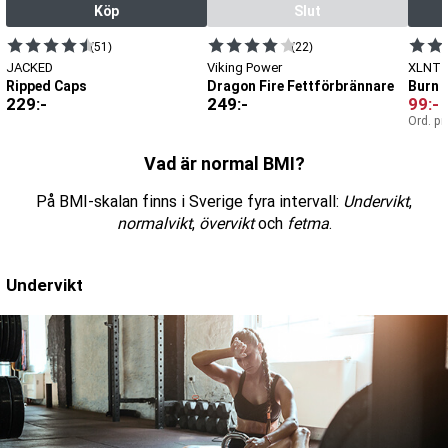
Köp
Slut
(51)
(22)
JACKED
Viking Power
XLNT 
Ripped Caps
Dragon Fire Fettförbrännare
Burn K
229
:-
249
:-
99
:-
Ord. pr
Vad är normal BMI?
På BMI-skalan finns i Sverige fyra intervall:
Undervikt
,
normalvikt
,
övervikt
och
fetma
.
Undervikt