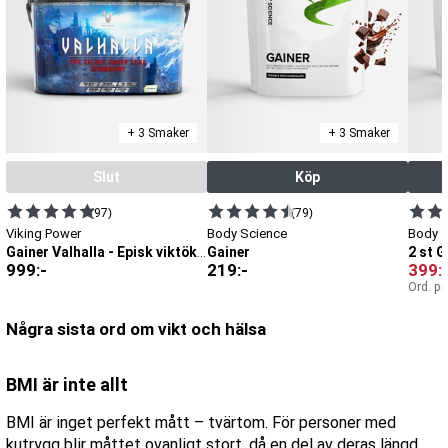
+ 3 Smaker
+ 3 Smaker
Slut
Köp
(97)
(79)
Viking Power
Body Science
Body 
Gainer
2 st G
Gainer Valhalla - Episk viktökning
999
:-
219
:-
399
:
Ord. pr
Några sista ord om vikt och hälsa
BMI är inte allt
BMI är inget perfekt mått – tvärtom. För personer med
kutrygg blir måttet ovanligt stort, då en del av deras längd