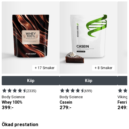
+ 17 Smaker
+ 8 Smaker
Köp
Köp
(2335)
(699)
Body Science
Body Science
Viking
Whey 100%
Casein
Fenri
399
:-
279
:-
249
:
Ökad prestation