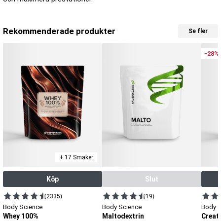
Rekommenderade produkter
Se fler
-28%
+ 17 Smaker
Köp
Slut
(2335)
(19)
Body Science
Body Science
Body 
Whey 100%
Maltodextrin
Creat