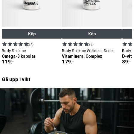
Köp
Köp
(27)
(23)
Body Science
Body Science Wellness Series
Body 
Omega-3 kapslar
Vitamineral Complex
D-vit
119
:-
179
:-
89
:-
Gå upp i vikt