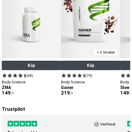
+ 3 Smaker
Köp
Köp
(68)
(79)
Body Science
Body Science
Body 
ZMA
Gainer
Slow 
149
:-
219
:-
149
:
Trustpilot
Verifierat