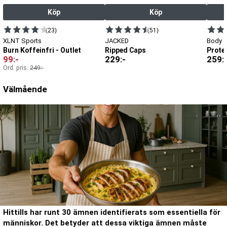
Köp
Köp
(23)
(51)
XLNT Sports
JACKED
Body 
Burn Koffeinfri - Outlet
Ripped Caps
Prote
99
:-
229
:-
259
:
Ord. pris:
249
:-
Välmående
Hittills har runt 30 ämnen identifierats som essentiella för
människor. Det betyder att dessa viktiga ämnen måste