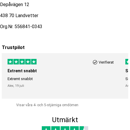
Depåvägen 12
438 70 Landvetter
Org.Nr. 556841-0343
Trustpilot
Verifierat
Extremt snabbt
Sn
Extremt snabbt
Sn
Alex,
19 juli
An
Visar våra 4- och 5-stjärniga omdömen
Utmärkt